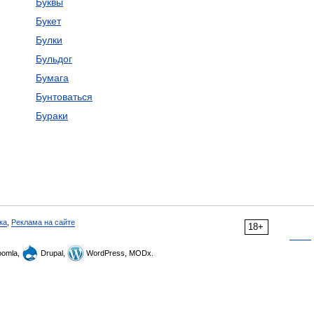
Буквы
Букет
Булки
Бульдог
Бумага
Бунтоваться
Бураки
ка
,
Реклама на сайте
18+
omla,
Drupal,
WordPress, MODx.