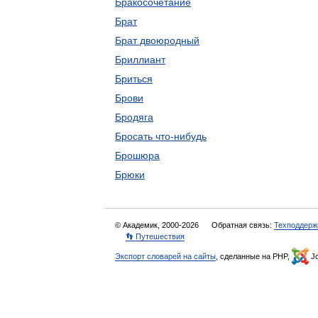
Бракосочетание
Брат
Брат двоюродный
Бриллиант
Бриться
Брови
Бродяга
Бросать что-нибудь
Брошюра
Брюки
© Академик, 2000-2026
Обратная связь:
Техподдерж
👣 Путешествия
Экспорт словарей на сайты
, сделанные на PHP,
Jo