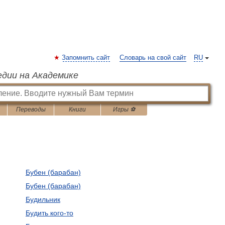
Запомнить сайт
Словарь на свой сайт
RU
едии на Академике
Переводы
Книги
Игры ⚽
Бубен (барабан)
Бубен (барабан)
Будильник
Будить кого-то